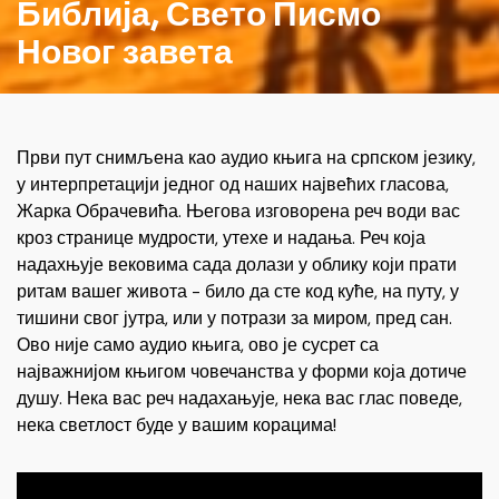
Библија, Свето Писмо
Новог завета
Први пут снимљена као аудио књига на српском језику,
у интерпретацији једног од наших највећих гласова,
Жарка Обрачевића. Његова изговорена реч води вас
кроз странице мудрости, утехе и надања. Реч која
надахњује вековима сада долази у облику који прати
ритам вашег живота - било да сте код куће, на путу, у
тишини свог јутра, или у потрази за миром, пред сан.
Ово није само аудио књига, ово је сусрет са
најважнијом књигом човечанства у форми која дотиче
душу. Нека вас реч надахањује, нека вас глас поведе,
нека светлост буде у вашим корацима!