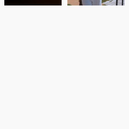
Gvozdena vrata
Blogerka
Balkana
All inclusive
Rusija - čista desetka