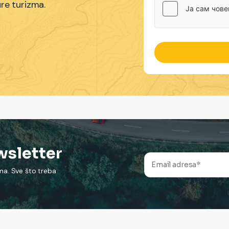
ure turizma.
ewsletter
ima. Sve što treba