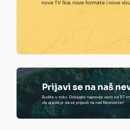
nova TV lica, nove formate i nove viz
Prijavi se na naš n
Budite u toku. Dobijajte najnovije vesti od BT t
da uradiš je da se prijaviš na naš Newsletter!