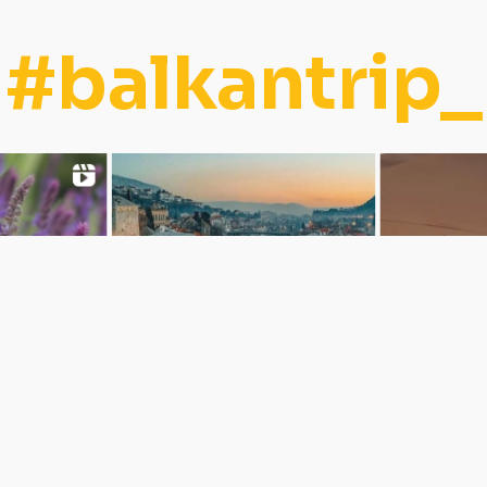
#balkantrip_
Zaprati nas: