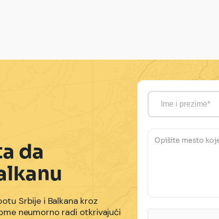
ta da
alkanu
potu Srbije i Balkana kroz
a tome neumorno radi otkrivajući