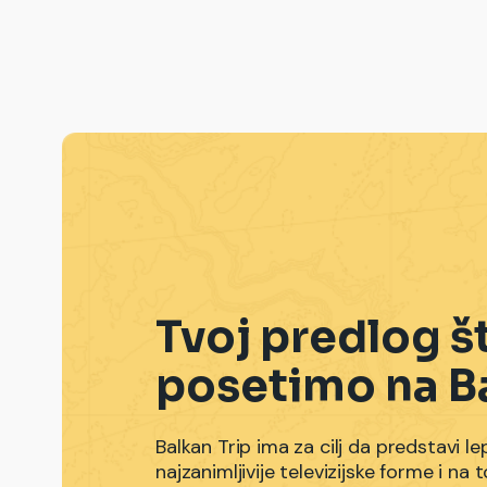
Tvoj predlog š
posetimo na B
Balkan Trip ima za cilj da predstavi le
najzanimljivije televizijske forme i n