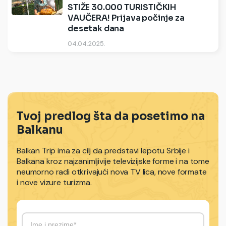
STIŽE 30.000 TURISTIČKIH
VAUČERA! Prijava počinje za
desetak dana
04.04.2025.
Tvoj predlog šta da posetimo na
Balkanu
Balkan Trip ima za cilj da predstavi lepotu Srbije i
Balkana kroz najzanimljivije televizijske forme i na tome
neumorno radi otkrivajući nova TV lica, nove formate
i nove vizure turizma.