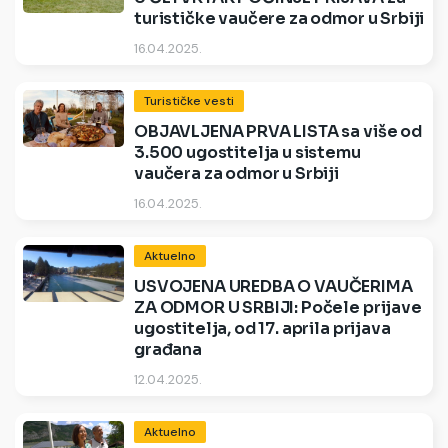
turističke vaučere za odmor u Srbiji
16.04.2025.
Turističke vesti
OBJAVLJENA PRVA LISTA sa više od
3.500 ugostitelja u sistemu
vaučera za odmor u Srbiji
16.04.2025.
Aktuelno
USVOJENA UREDBA O VAUČERIMA
ZA ODMOR U SRBIJI: Počele prijave
ugostitelja, od 17. aprila prijava
građana
12.04.2025.
Aktuelno