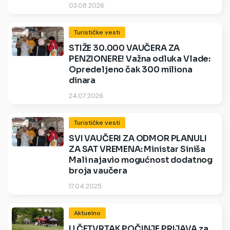
03.08.2026.
Turističke vesti
STIŽE 30.000 VAUČERA ZA
PENZIONERE! Važna odluka Vlade:
Opredeljeno čak 300 miliona
dinara
24.07.2026.
Turističke vesti
SVI VAUČERI ZA ODMOR PLANULI
ZA SAT VREMENA: Ministar Siniša
Mali najavio mogućnost dodatnog
broja vaučera
17.04.2025.
Aktuelno
U ČETVRTAK POČINJE PRIJAVA za