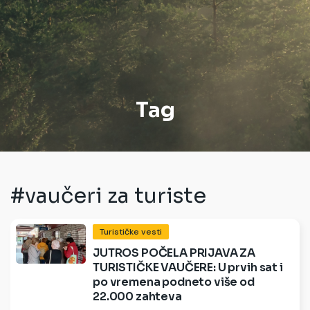
Tag
#vaučeri za turiste
Turističke vesti
JUTROS POČELA PRIJAVA ZA
TURISTIČKE VAUČERE: U prvih sat i
po vremena podneto više od
22.000 zahteva