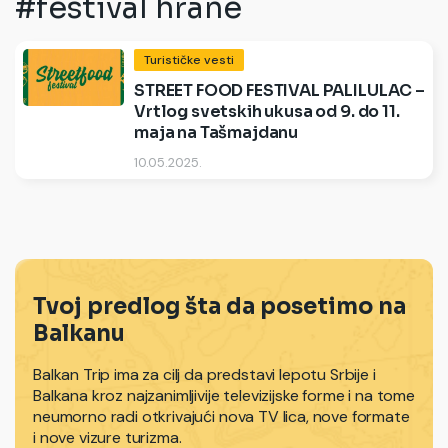
#festival hrane
Turističke vesti
STREET FOOD FESTIVAL PALILULAC –
Vrtlog svetskih ukusa od 9. do 11.
maja na Tašmajdanu
10.05.2025.
Tvoj predlog šta da posetimo na
Balkanu
Balkan Trip ima za cilj da predstavi lepotu Srbije i
Balkana kroz najzanimljivije televizijske forme i na tome
neumorno radi otkrivajući nova TV lica, nove formate
i nove vizure turizma.