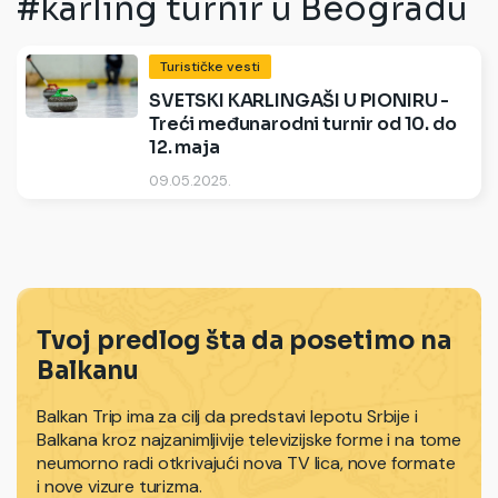
#karling turnir u Beogradu
Turističke vesti
SVETSKI KARLINGAŠI U PIONIRU -
Treći međunarodni turnir od 10. do
12. maja
09.05.2025.
Tvoj predlog šta da posetimo na
Balkanu
Balkan Trip ima za cilj da predstavi lepotu Srbije i
Balkana kroz najzanimljivije televizijske forme i na tome
neumorno radi otkrivajući nova TV lica, nove formate
i nove vizure turizma.