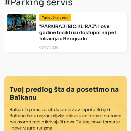
#Parking servis
Turističke vesti
"PARKIRAJ I BICIKLIRAJ": I ove
godine bicikli su dostupni na pet
lokacija u Beogradu
07.07.2026.
Tvoj predlog šta da posetimo na
Balkanu
Balkan Trip ima za cilj da predstavi lepotu Srbije i
Balkana kroz najzanimljivije televizijske forme i na tome
neumorno radi otkrivajući nova TV lica, nove formate
i nove vizure turizma.