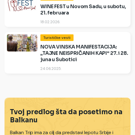
WINE FEST u Novom Sadu, u subotu,
21. februara
18.02.2026.
Turističke vesti
NOVA VINSKA MANIFESTACIJA:
„TAJNE NEISPRIČANIH KAPI“ 27. i 28.
juna u Subotici
24.06.2025.
Tvoj predlog šta da posetimo na
Balkanu
Balkan Trip ima za cilj da predstavi lepotu Srbije i