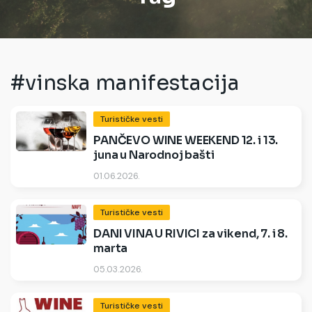
#vinska manifestacija
Turističke vesti
PANČEVO WINE WEEKEND 12. i 13.
juna u Narodnoj bašti
01.06.2026.
Turističke vesti
DANI VINA U RIVICI za vikend, 7. i 8.
marta
05.03.2026.
Turističke vesti