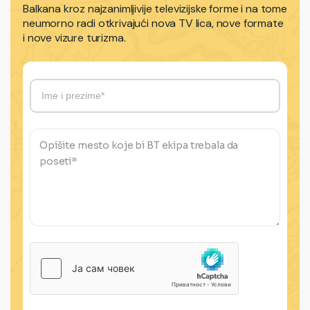
Balkana kroz najzanimljivije televizijske forme i na tome
neumorno radi otkrivajući nova TV lica, nove formate
i nove vizure turizma.