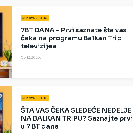
Subota u 13.30
7BT DANA - Prvi saznate šta vas
čeka na programu Balkan Trip
televizijea
05.12.2025.
Subota u 13.30
ŠTA VAS ČEKA SLEDEĆE NEDELJE
NA BALKAN TRIPU? Saznajte prvi
u 7 BT dana