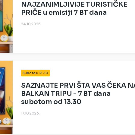
NAJZANIMLJIVIJE TURISTIČKE
PRIČE u emisiji 7 BT dana
24.10.2025.
Subota u 13.30
SAZNAJTE PRVI ŠTA VAS ČEKA N
BALKAN TRIPU - 7 BT dana
subotom od 13.30
17.10.2025.