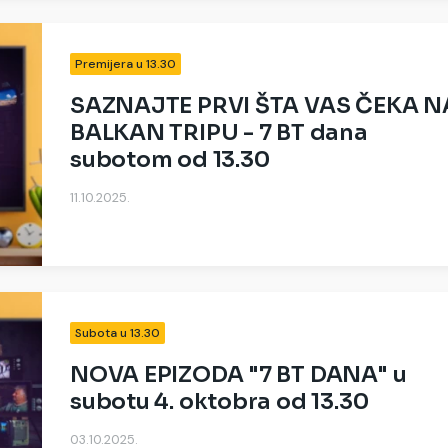
Premijera u 13.30
SAZNAJTE PRVI ŠTA VAS ČEKA N
BALKAN TRIPU - 7 BT dana
subotom od 13.30
11.10.2025.
Subota u 13.30
NOVA EPIZODA "7 BT DANA" u
subotu 4. oktobra od 13.30
03.10.2025.