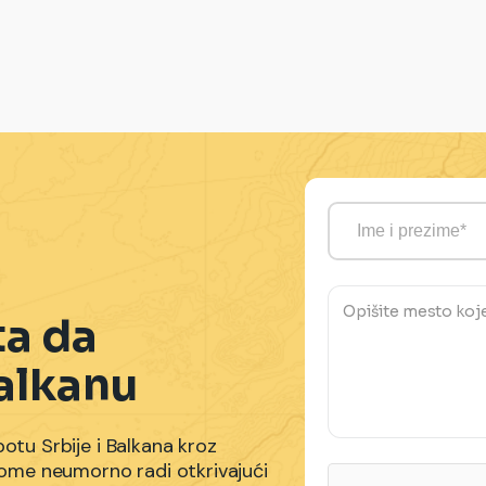
ta da
alkanu
potu Srbije i Balkana kroz
a tome neumorno radi otkrivajući