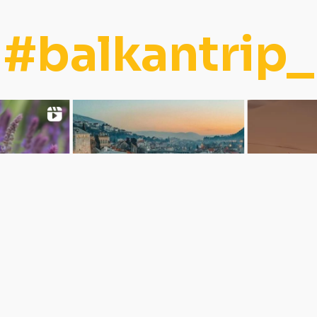
#balkantrip_
Zaprati nas: