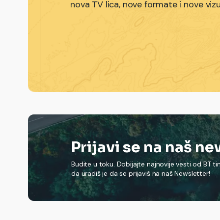
nova TV lica, nove formate i nove viz
Prijavi se na naš n
Budite u toku. Dobijajte najnovije vesti od BT t
da uradiš je da se prijaviš na naš Newsletter!