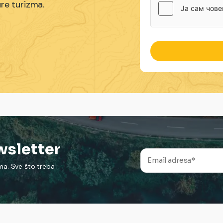
ure turizma.
ewsletter
ima. Sve što treba