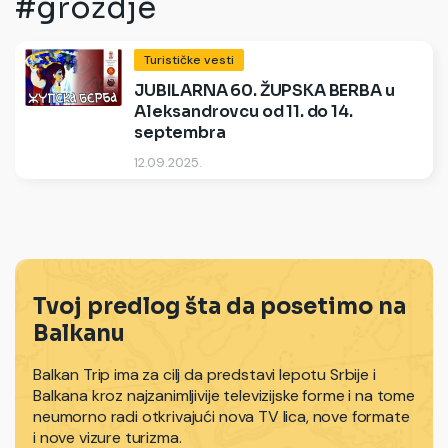
#groždje
Turističke vesti
JUBILARNA 60. ŽUPSKA BERBA u
Aleksandrovcu od 11. do 14.
septembra
12.09.2025.
Tvoj predlog šta da posetimo na
Balkanu
Balkan Trip ima za cilj da predstavi lepotu Srbije i
Balkana kroz najzanimljivije televizijske forme i na tome
neumorno radi otkrivajući nova TV lica, nove formate
i nove vizure turizma.