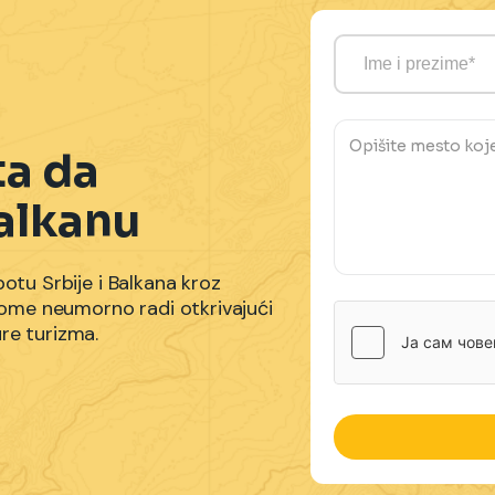
ta da
alkanu
potu Srbije i Balkana kroz
a tome neumorno radi otkrivajući
ure turizma.