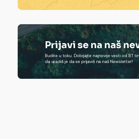
Prijavi se na naš n
Budite u toku. Dobijajte najnovije vesti od BT t
da uradiš je da se prijaviš na naš Newsletter!