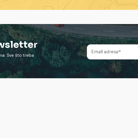
ewsletter
ima. Sve što treba
#balkantrip_