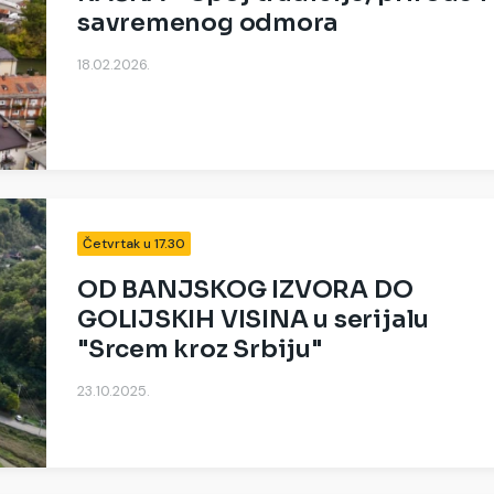
savremenog odmora
18.02.2026.
Četvrtak u 17.30
OD BANJSKOG IZVORA DO
GOLIJSKIH VISINA u serijalu
"Srcem kroz Srbiju"
23.10.2025.