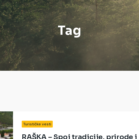
Tag
Turističke vesti
RAŠKA – Spoj tradicije, prirode i