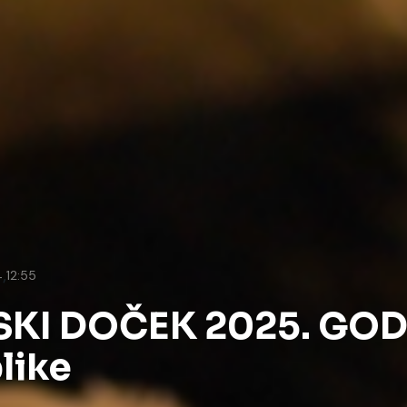
,
4
12:55
KI DOČEK 2025. GOD
like