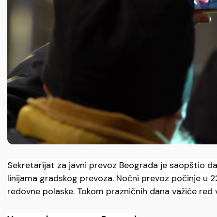
Sekretarijat za javni prevoz Beograda je saopštio da
linijama gradskog prevoza. Noćni prevoz počinje u 22
redovne polaske. Tokom prazničnih dana važiće red v