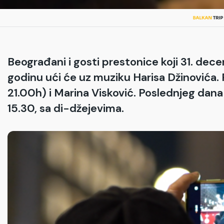
Beograđani i gosti prestonice koji 31. de
godinu ući će uz muziku Harisa Džinovića. 
21.00h) i Marina Visković. Poslednjeg dan
15.30, sa di-džejevima.