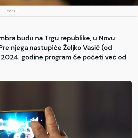
Izvor: BT
cembra budu na Trgu republike, u Novu
Pre njega nastupiće Željko Vasić (od
a 2024. godine program će početi već od