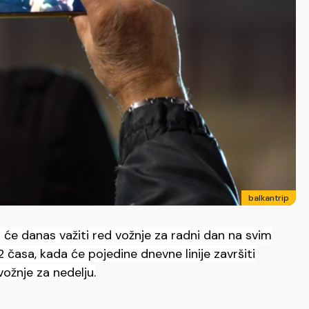
balkantrip
 će danas važiti red vožnje za radni dan na svim
 časa, kada će pojedine dnevne linije završiti
ožnje za nedelju.