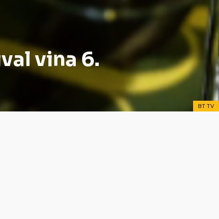
al vina 6.
BT TV