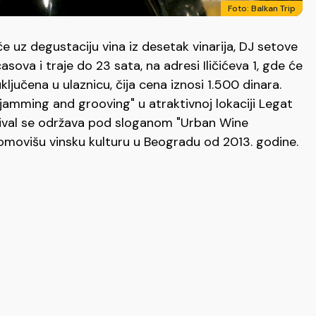
Foto: Balkan Trip
e uz degustaciju vina iz desetak vinarija, DJ setove
sova i traje do 23 sata, na adresi Iličićeva 1, gde će
ljučena u ulaznicu, čija cena iznosi 1.500 dinara.
e jamming and grooving" u atraktivnoj lokaciji Legat
stival se održava pod sloganom "Urban Wine
promovišu vinsku kulturu u Beogradu od 2013. godine.
AJDANPEKU: Rudarska budilica, izložba, bazar,
a