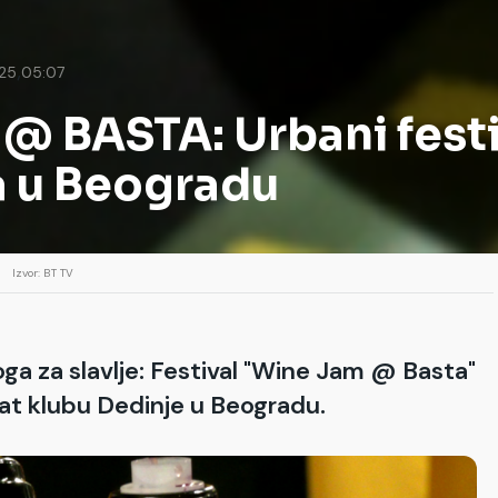
,
25
05:07
 BASTA: Urbani festiv
 u Beogradu
Izvor: BT TV
loga za slavlje: Festival "Wine Jam @ Basta"
at klubu Dedinje u Beogradu.