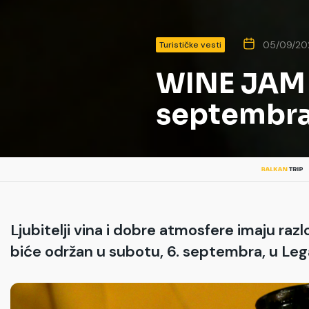
05/09/20
Turističke vesti
WINE JAM @
septembra
Ljubitelji vina i dobre atmosfere imaju raz
biće održan u subotu, 6. septembra, u Leg