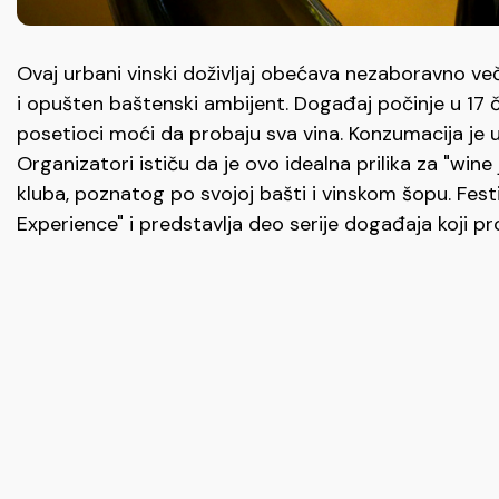
Ovaj urbani vinski doživljaj obećava nezaboravno več
i opušten baštenski ambijent. Događaj počinje u 17 ča
posetioci moći da probaju sva vina. Konzumacija je uk
Organizatori ističu da je ovo idealna prilika za "win
kluba, poznatog po svojoj bašti i vinskom šopu. Fe
Experience" i predstavlja deo serije događaja koji 
Možda vas zanima
OBELEŽAVANJE DANA RUDARA 6. AVGUSTA U BORU I M
koncert...
NIŠVIL DŽEZ FESTIVAL od 13. do 16. avgusta
SATARAŠIJADA U DRAGOVCU, u nedelju, 16. avgust