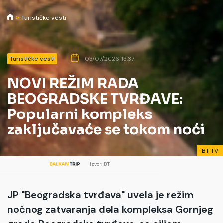
Turističke vesti
,
Turističke vesti
03/07/2026
13:37
NOVI REŽIM RADA
BEOGRADSKE TVRĐAVE:
Popularni kompleks
zaključavaće se tokom noći
BT TV
Izvor: BT
JP "Beogradska tvrđava" uvela je režim
noćnog zatvaranja dela kompleksa Gornjeg