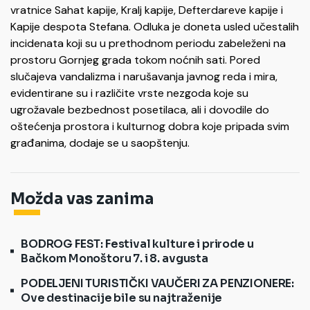
vratnice Sahat kapije, Kralj kapije, Defterdareve kapije i
Kapije despota Stefana. Odluka je doneta usled učestalih
incidenata koji su u prethodnom periodu zabeleženi na
prostoru Gornjeg grada tokom noćnih sati. Pored
slučajeva vandalizma i narušavanja javnog reda i mira,
evidentirane su i različite vrste nezgoda koje su
ugrožavale bezbednost posetilaca, ali i dovodile do
oštećenja prostora i kulturnog dobra koje pripada svim
građanima, dodaje se u saopštenju.
Možda vas zanima
BODROG FEST: Festival kulture i prirode u
Bačkom Monoštoru 7. i 8. avgusta
PODELJENI TURISTIČKI VAUČERI ZA PENZIONERE:
Ove destinacije bile su najtraženije