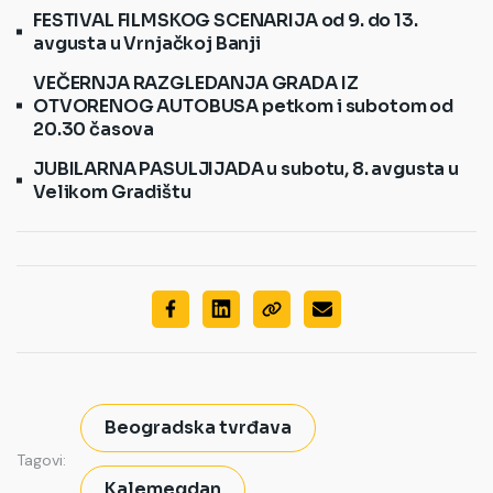
FESTIVAL FILMSKOG SCENARIJA od 9. do 13.
avgusta u Vrnjačkoj Banji
VEČERNJA RAZGLEDANJA GRADA IZ
OTVORENOG AUTOBUSA petkom i subotom od
20.30 časova
JUBILARNA PASULJIJADA u subotu, 8. avgusta u
Velikom Gradištu
Beogradska tvrđava
Tagovi:
Kalemegdan