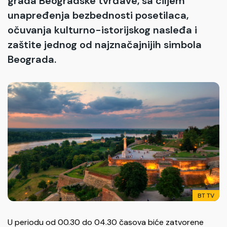
grada Beogradske tvrđave, sa ciljem
unapređenja bezbednosti posetilaca,
očuvanja kulturno-istorijskog nasleđa i
zaštite jednog od najznačajnijih simbola
Beograda.
BT TV
U periodu od 00.30 do 04.30 časova biće zatvorene