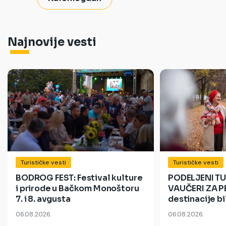
Najnovije vesti
Turističke vesti
Turističke vesti
BODROG FEST: Festival kulture
PODELJENI TU
i prirode u Bačkom Monoštoru
VAUČERI ZA P
7. i 8. avgusta
destinacije bi
06.08.2026.
06.08.2026.