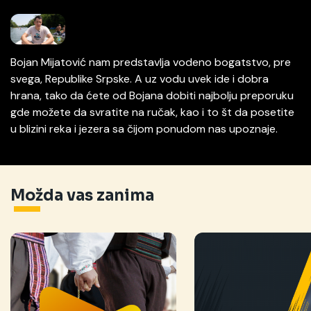
Bojan Mijatović nam predstavlja vodeno bogatstvo, pre
svega, Republike Srpske. A uz vodu uvek ide i dobra
hrana, tako da ćete od Bojana dobiti najbolju preporuku
gde možete da svratite na ručak, kao i to št da posetite
u blizini reka i jezera sa čijom ponudom nas upoznaje.
Možda vas zanima