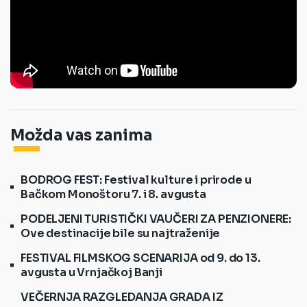
Možda vas zanima
BODROG FEST: Festival kulture i prirode u
Bačkom Monoštoru 7. i 8. avgusta
PODELJENI TURISTIČKI VAUČERI ZA PENZIONERE:
Ove destinacije bile su najtraženije
FESTIVAL FILMSKOG SCENARIJA od 9. do 13.
avgusta u Vrnjačkoj Banji
VEČERNJA RAZGLEDANJA GRADA IZ