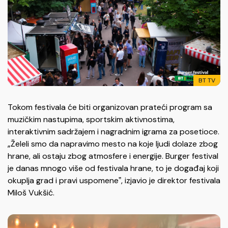
BT TV
Tokom festivala će biti organizovan prateći program sa
muzičkim nastupima, sportskim aktivnostima,
interaktivnim sadržajem i nagradnim igrama za posetioce.
„Želeli smo da napravimo mesto na koje ljudi dolaze zbog
hrane, ali ostaju zbog atmosfere i energije. Burger festival
je danas mnogo više od festivala hrane, to je događaj koji
okuplja grad i pravi uspomeneˮ, izjavio je direktor festivala
Miloš Vukšić.