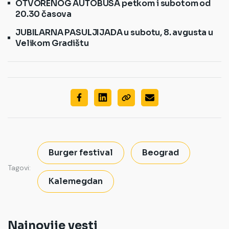
OTVORENOG AUTOBUSA petkom i subotom od
20.30 časova
JUBILARNA PASULJIJADA u subotu, 8. avgusta u
Velikom Gradištu
Burger festival
Beograd
Tagovi:
Kalemegdan
Najnovije vesti