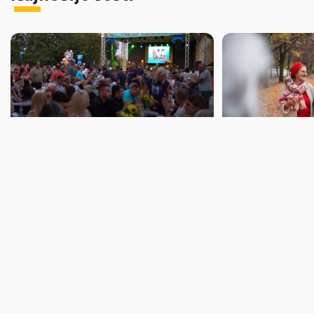
Turističke vesti
Turističke vesti
BODROG FEST: Festival kulture
PODELJENI TU
i prirode u Bačkom Monoštoru
VAUČERI ZA P
7. i 8. avgusta
destinacije bi
06.08.2026.
06.08.2026.