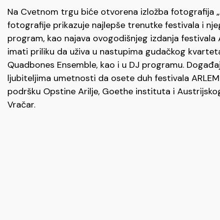
Na Cvetnom trgu biće otvorena izložba fotografija 
fotografije prikazuje najlepše trenutke festivala i n
program, kao najava ovogodišnjeg izdanja festivala 
imati priliku da uživa u nastupima gudačkog kvarte
Quadbones Ensemble, kao i u DJ programu. Događaj
ljubiteljima umetnosti da osete duh festivala ARLEMM
podršku Opstine Arilje, Goethe instituta i Austrijs
Vračar.
Možda vas zanima
OBELEŽAVANJE DANA RUDARA 6. AVGUSTA U BORU I M
koncert...
NIŠVIL DŽEZ FESTIVAL od 13. do 16. avgusta