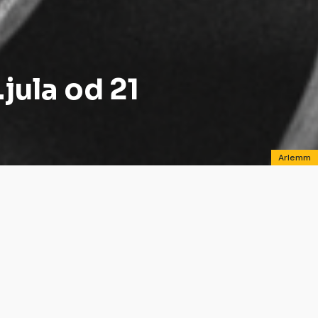
ula od 21
Arlemm