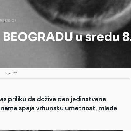
,
26
09:07
BEOGRADU u sredu 8.j
Izvor: BT
as priliku da dožive deo jedinstvene
dinama spaja vrhunsku umetnost, mlade