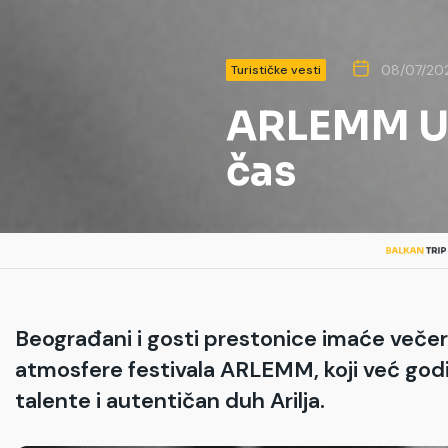
08/07/20
Turističke vesti
ARLEMM U 
čas
Beograđani i gosti prestonice imaće večer
atmosfere festivala ARLEMM, koji već go
talente i autentičan duh Arilja.