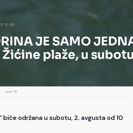
,
25
13:55
RINA JE SAMO JEDNA
Žićine plaže, u subotu,
Izvor: BT
 biće održana u subotu, 2. avgusta od 10