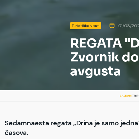
01/08/20
Turističke vesti
REGATA "D
Zvornik do 
avgusta
Sedamnaesta regata „Drina je samo jedna“
časova.