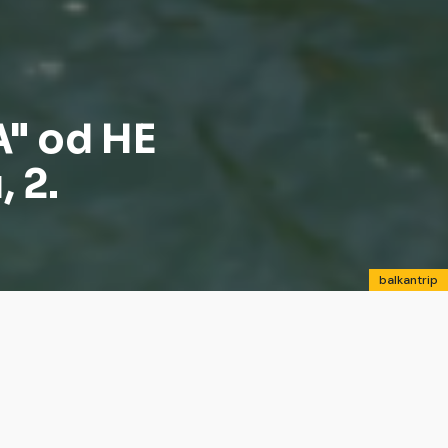
" od HE
 2.
balkantrip