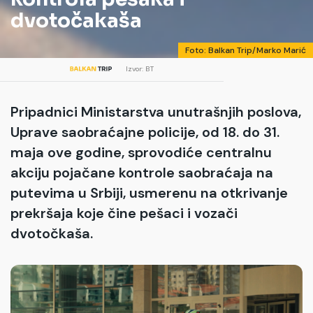
dvotočakaša
Foto: Balkan Trip/Marko Marić
Izvor: BT
Pripadnici Ministarstva unutrašnjih poslova,
Uprave saobraćajne policije, od 18. do 31.
maja ove godine, sprovodiće centralnu
akciju pojačane kontrole saobraćaja na
putevima u Srbiji, usmerenu na otkrivanje
prekršaja koje čine pešaci i vozači
dvotočkaša.