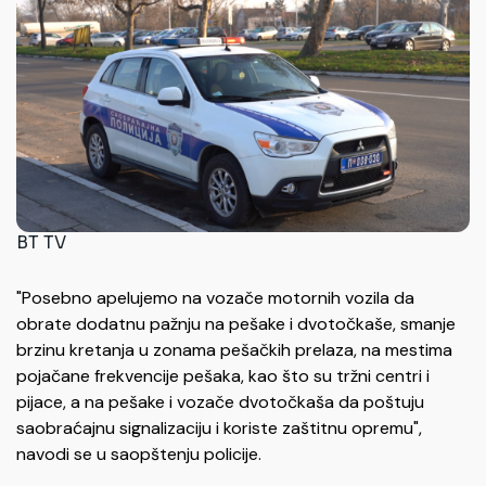
BT TV
"Posebno apelujemo na vozače motornih vozila da
obrate dodatnu pažnju na pešake i dvotočkaše, smanje
brzinu kretanja u zonama pešačkih prelaza, na mestima
pojačane frekvencije pešaka, kao što su tržni centri i
pijace, a na pešake i vozače dvotočkaša da poštuju
saobraćajnu signalizaciju i koriste zaštitnu opremu",
navodi se u saopštenju policije.