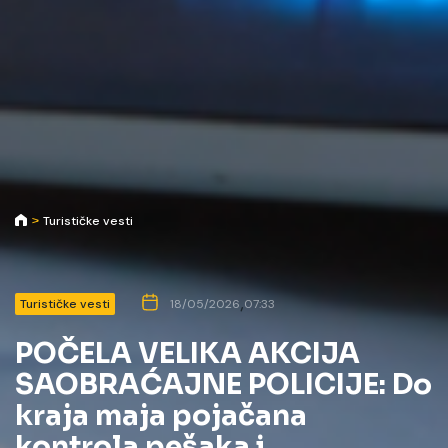
Turističke vesti
,
Turističke vesti
18/05/2026
07:33
POČELA VELIKA AKCIJA
SAOBRAĆAJNE POLICIJE: Do
kraja maja pojačana
kontrola pešaka i