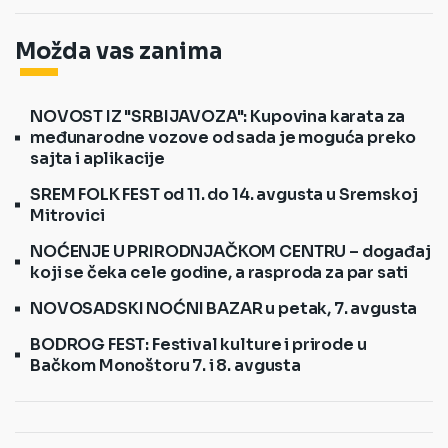
Možda vas zanima
NOVOST IZ "SRBIJAVOZA": Kupovina karata za
međunarodne vozove od sada je moguća preko
sajta i aplikacije
SREM FOLK FEST od 11. do 14. avgusta u Sremskoj
Mitrovici
NOĆENJE U PRIRODNJAČKOM CENTRU – događaj
koji se čeka cele godine, a rasproda za par sati
NOVOSADSKI NOĆNI BAZAR u petak, 7. avgusta
BODROG FEST: Festival kulture i prirode u
Bačkom Monoštoru 7. i 8. avgusta