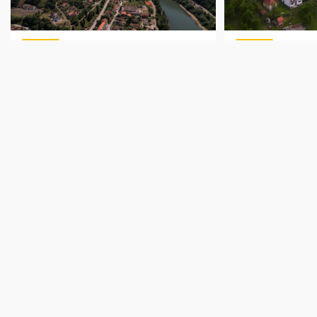
Srbija
Srbija
ROYAL PLAŽA U MALOM
DOMAĆINSTV
ZVORNIKU: Savršeno mesto za
VIS" - Blagode
odmor na obali Zvorničkog
prvom planu
jezera
09.08.2026.
09.08.2026.
Prijavi se na naš newsletter
Budite u toku. Dobijajte najnovije vesti od BT tima.
Sve što treba da uradiš je da se prijaviš na naš
Newsletter!