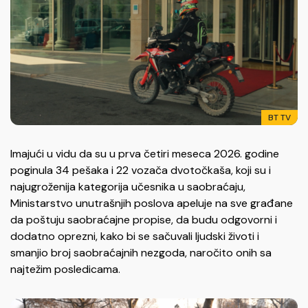
BT TV
Imajući u vidu da su u prva četiri meseca 2026. godine
poginula 34 pešaka i 22 vozača dvotočkaša, koji su i
najugroženija kategorija učesnika u saobraćaju,
Ministarstvo unutrašnjih poslova apeluje na sve građane
da poštuju saobraćajne propise, da budu odgovorni i
dodatno oprezni, kako bi se sačuvali ljudski životi i
smanjio broj saobraćajnih nezgoda, naročito onih sa
najtežim posledicama.