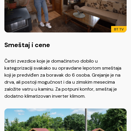
BT TV
Smeštaj i cene
Četiri zvezdice koje je domaćinstvo dobilo u
kategorizaciji svakako su opravdane lepotom smeštaja
koji je predviđen za boravak do 6 osoba. Grejanje je na
drva, ali postoji mogućnost i da u zimskim mesecima
založite vatru u kaminu. Za potpuni konfor, smeštaj je
dodatno klimatizovan inverter klimom.