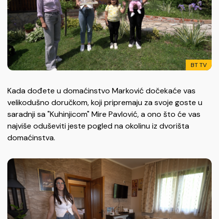
BT TV
Kada dođete u domaćinstvo Marković dočekaće vas
velikodušno doručkom, koji pripremaju za svoje goste u
saradnji sa "Kuhinjicom" Mire Pavlović, a ono što će vas
najviše oduševiti jeste pogled na okolinu iz dvorišta
domaćinstva.