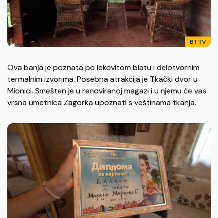
BT TV
Ova banja je poznata po lekovitom blatu i delotvornim
termalnim izvorima. Posebna atrakcija je Tkački dvor u
Mionici. Smešten je u renoviranoj magazi i u njemu će vas
vrsna umetnica Zagorka upoznati s veštinama tkanja.