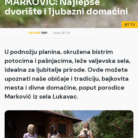
MARKOVIĆ: Najlepše
dvorište i ljubazni domaćini
BT TV
Izvor: BT TV
U podnožju planina, okružena bistrim
potocima i pašnjacima, leže valjevska sela,
idealna za ljubitelje prirode. Ovde možete
upoznati naše običaje i tradiciju, bajkovita
mesta i divne domaćine, poput porodice
Marković iz sela Lukavac.