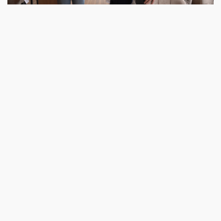
BT TV
Kontakt
Domaćinstvo Marković prima goste tokom cele godine, a
za sve informacije dostupani su telefoni: 064/144-00-
40 i 060/7-222-807
Možda vas zanima