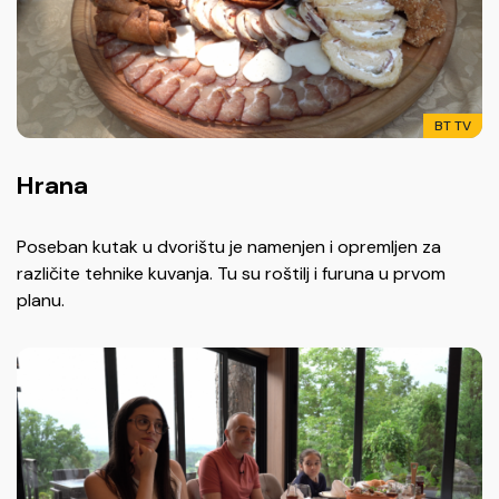
BT TV
Hrana
Poseban kutak u dvorištu je namenjen i opremljen za
različite tehnike kuvanja. Tu su roštilj i furuna u prvom
planu.