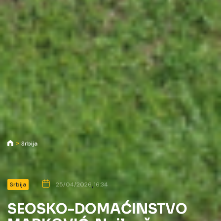
Srbija
,
Srbija
25/04/2026
16:34
SEOSKO-DOMAĆINSTVO