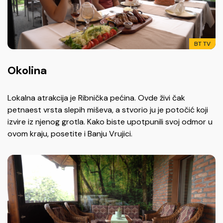
BT TV
Okolina
Lokalna atrakcija je Ribnička pećina. Ovde živi čak
petnaest vrsta slepih miševa, a stvorio ju je potočić koji
izvire iz njenog grotla. Kako biste upotpunili svoj odmor u
ovom kraju, posetite i Banju Vrujici.