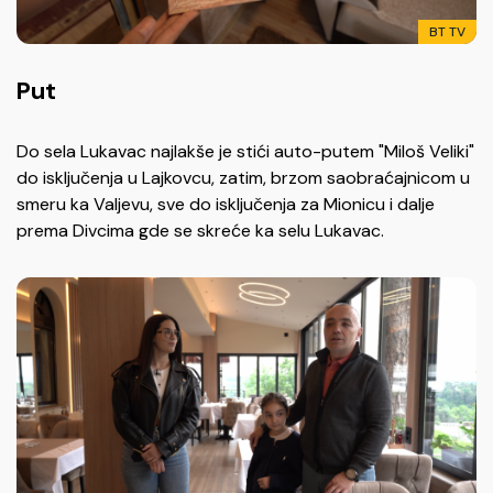
BT TV
Put
Do sela Lukavac najlakše je stići auto-putem "Miloš Veliki"
do isključenja u Lajkovcu, zatim, brzom saobraćajnicom u
smeru ka Valjevu, sve do isključenja za Mionicu i dalje
prema Divcima gde se skreće ka selu Lukavac.